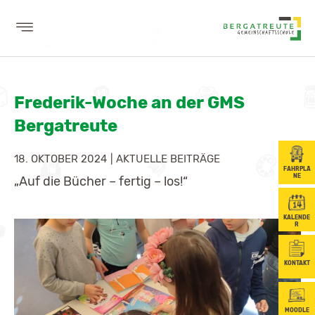
AKTUELLES
Frederik-Woche an der GMS
WIR
Bergatreute
LERNEN
18. OKTOBER 2024
|
AKTUELLE BEITRÄGE
SCHULE
FAHRPLÄ
NE
„Auf die Bücher – fertig – los!“
SCHÜLER
KALENDE
BERUFSORIENTIERUNG
R
ELTERN
KONTAKT
MOODLE