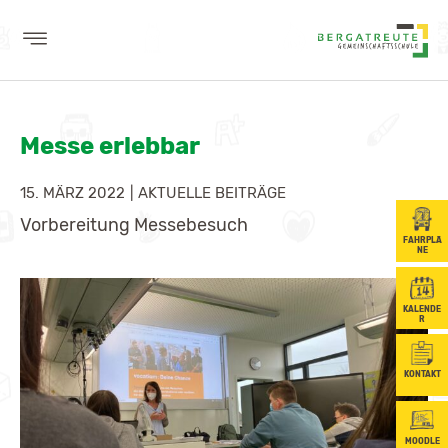
AKTUELLES
Messe erlebbar
WIR
LERNEN
15. MÄRZ 2022
|
AKTUELLE BEITRÄGE
Vorbereitung Messebesuch
SCHULE
FAHRPLÄ
NE
SCHÜLER
KALENDE
BERUFSORIENTIERUNG
R
ELTERN
KONTAKT
MOODLE