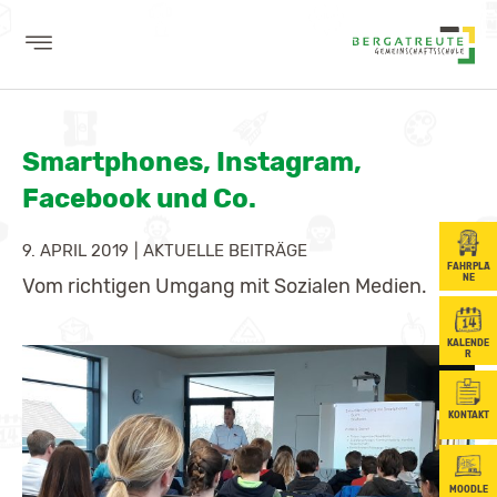
AKTUELLES
Smartphones, Instagram,
WIR
Facebook und Co.
LERNEN
9. APRIL 2019
|
AKTUELLE BEITRÄGE
SCHULE
FAHRPLÄ
NE
Vom richtigen Umgang mit Sozialen Medien.
SCHÜLER
KALENDE
BERUFSORIENTIERUNG
R
ELTERN
KONTAKT
MOODLE