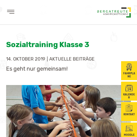
AKTUELLES
Sozialtraining Klasse 3
WIR
LERNEN
14. OKTOBER 2019
|
AKTUELLE BEITRÄGE
Es geht nur gemeinsam!
SCHULE
FAHRPLÄ
NE
SCHÜLER
KALENDE
BERUFSORIENTIERUNG
R
ELTERN
KONTAKT
MOODLE