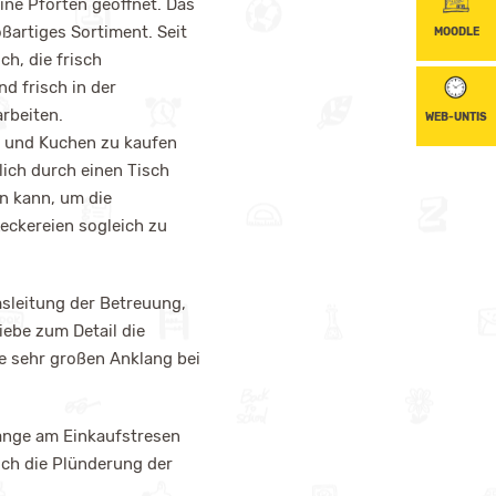
ine Pforten geöffnet. Das
oßartiges Sortiment. Seit
MOODLE
h, die frisch
d frisch in der
rbeiten.
WEB-UNTIS
a und Kuchen zu kaufen
zlich durch einen Tisch
n kann, um die
eckereien sogleich zu
msleitung der Betreuung,
iebe zum Detail die
die sehr großen Anklang bei
lange am Einkaufstresen
uch die Plünderung der