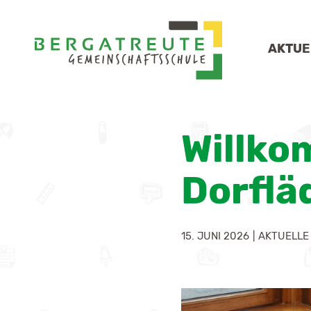
AKTUE
SC
Willko
KO
SC
Dorflä
VE
GE
15. JUNI 2026
|
AKTUELLE
FÖ