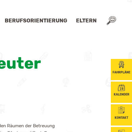
BERUFSORIENTIERUNG
ELTERN
AN/MASSNAHMEN
ELTERNBEIRAT
euter
EGLEITUNG
INFORMATIONEN FÜR ELTERN
ELTERNBRIEFE
FAHRPLÄNE
KALENDER
KONTAKT
n den Räumen der Betreuung