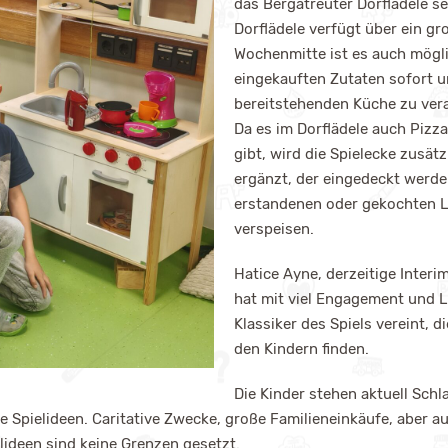
das Bergatreuter Dorflädele se
Dorflädele verfügt über ein gr
Wochenmitte ist es auch möglic
eingekauften Zutaten sofort un
bereitstehenden Küche zu vera
Da es im Dorflädele auch Pizz
gibt, wird die Spielecke zusät
ergänzt, der eingedeckt werde
erstandenen oder gekochten L
verspeisen.
Hatice Ayne, derzeitige Interi
hat mit viel Engagement und L
Klassiker des Spiels vereint, 
den Kindern finden.
Die Kinder stehen aktuell Sch
 Spielideen. Caritative Zwecke, große Familieneinkäufe, aber a
lideen sind keine Grenzen gesetzt.