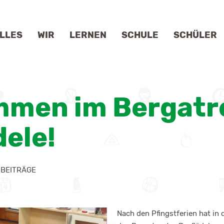
LLES
WIR
LERNEN
SCHULE
SCHÜLER
HULLEITUNG
DIGITALES LERNEN
GEMEINSCHAFTSSCHULE
KLASSENÜBERSICHT
JAHRESPL
mmen im Bergatr
LLEGIUM
KOMPETENZORIENTIERUNG
GANZTAGESSCHULE
SMV
KARRIEREB
HULSOZIALARBEIT
SPORT- UND MUSIKPROFIL
SCHULPROFIL
SCHÜLERFIRMA
PARTNER
dele!
RWALTUNG
SOZIALES LERNEN
INKLUSION
SCHÜLERTEXTE
MEINDEPERSONAL
BISS-TRANSFER
RADIO GMS
DOWNLOADS
 BEITRÄGE
RDERVEREIN
LERNZEIT
DOWNLOADS
Nach den Pfingstferien hat i