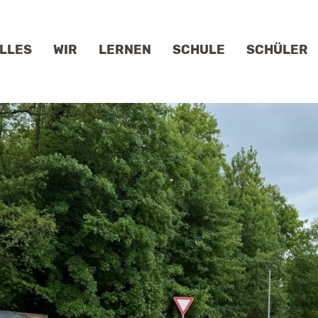
LLES
WIR
LERNEN
SCHULE
SCHÜLER
HULLEITUNG
DIGITALES LERNEN
GEMEINSCHAFTSSCHULE
KLASSENÜBERSICHT
JAHRESPL
LLEGIUM
KOMPETENZORIENTIERUNG
GANZTAGESSCHULE
SMV
KARRIEREB
HULSOZIALARBEIT
SPORT- UND MUSIKPROFIL
SCHULPROFIL
SCHÜLERFIRMA
PARTNER
RWALTUNG
SOZIALES LERNEN
INKLUSION
SCHÜLERTEXTE
MEINDEPERSONAL
BISS-TRANSFER
RADIO GMS
DOWNLOADS
RDERVEREIN
LERNZEIT
DOWNLOADS