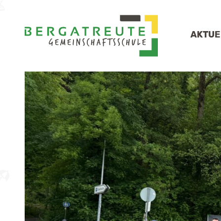
AKTUE
SC
KO
SC
VE
GE
FÖ