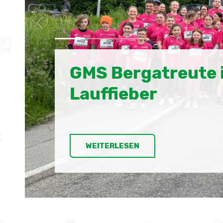
Kürbissamen pfla
dem Obst- und
Gartenbauverein
WEITERLESEN