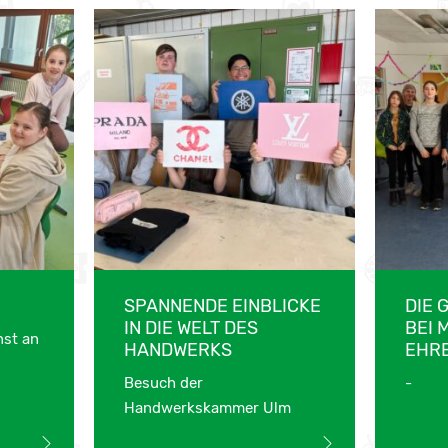
SPANNENDE EINBLICKE
DIE 
IN DIE WELT DES
BEI 
nst an
HANDWERKS
EHR
Besuch der
-
Handwerkskammer Ulm